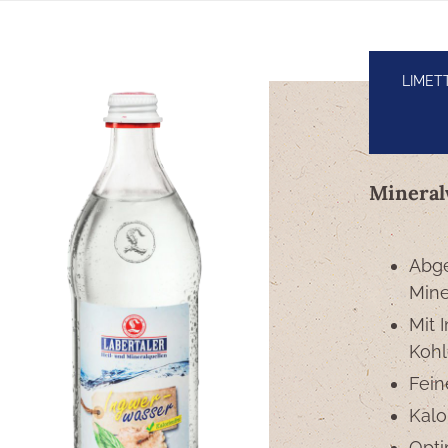
LIMET
Mineral
Abge
Mine
Mit 
Kohl
Fein
Kalo
Opti