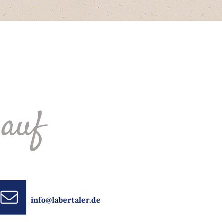
 auf
info@labertaler.de