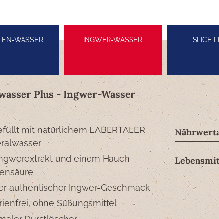
TEN-WASSER
INGWER-WASSER
SLICE 
wasser Plus - Ingwer-Wasser
füllt mit natürlichem LABERTALER
Nährwerta
ralwasser
Ingwerextrakt und einem Hauch
Lebensmit
ensäure
er authentischer Ingwer-Geschmack
rienfrei, ohne Süßungsmittel
maler Durstlöscher