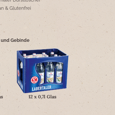
n & Glutenfrei
 und Gebinde
as
12 x 0,7l Glas