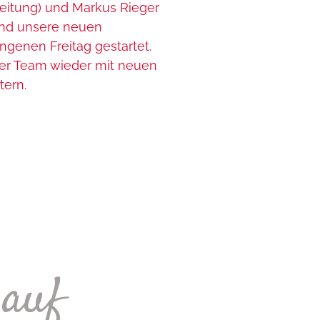
eitung) und Markus Rieger
ind unsere neuen
genen Freitag gestartet.
er Team wieder mit neuen
ern.
 auf