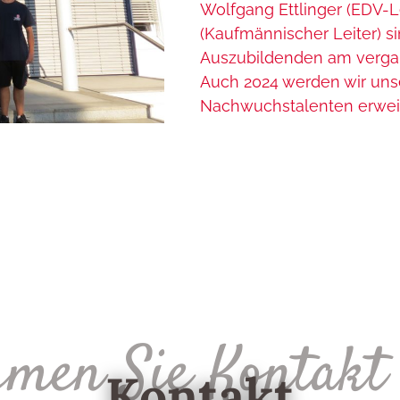
Wolfgang Ettlinger (EDV-L
(Kaufmännischer Leiter) s
Auszubildenden am vergan
Auch 2024 werden wir uns
Nachwuchstalenten erweit
men Sie Kontakt
Kontakt