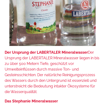
Der Ursprung der LABERTALER Mineralwasser
Der
Ursprung der LABERTALER Mineralwasser liegen in bis
zu über 500 Metern Tiefe, geschützt vor
Umwelteinflüssen durch massive Ton- und
Gesteinsschichten. Der natürliche Reinigungsprozess
des Wassers durch den Untergrund ist essenziell und
unterstreicht die Bedeutung intakter Ökosysteme für
die Wasserqualität.
Das Stephanie Mineralwasser