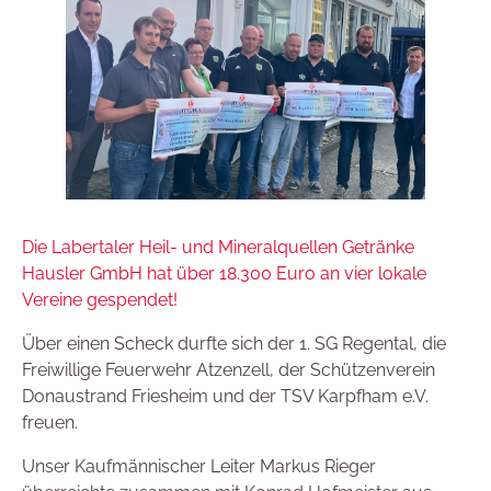
Die Labertaler Heil- und Mineralquellen Getränke
Hausler GmbH hat über 18.300 Euro an vier lokale
Vereine gespendet!
Über einen Scheck durfte sich der
1. SG Regental
, die
Freiwillige Feuerwehr Atzenzell
, der Schützenverein
Donaustrand Friesheim und der
TSV Karpfham e.V.
freuen.
Unser Kaufmännischer Leiter Markus Rieger