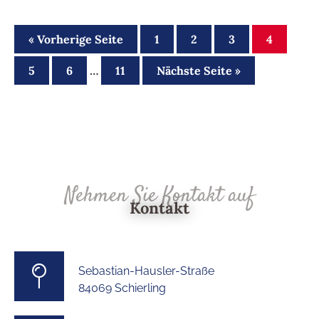
« Vorherige Seite
1
2
3
4
5
6
…
11
Nächste Seite »
Nehmen Sie Kontakt auf
Kontakt
Sebastian-Hausler-Straße
84069 Schierling